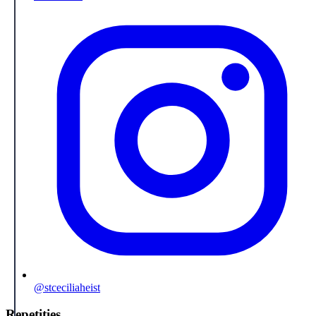
@stceciliaheist
Repetities