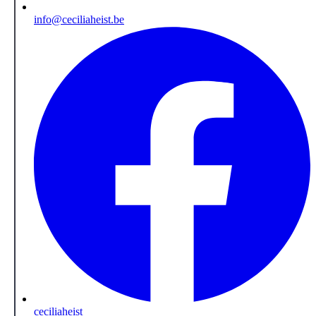
info@ceciliaheist.be
ceciliaheist