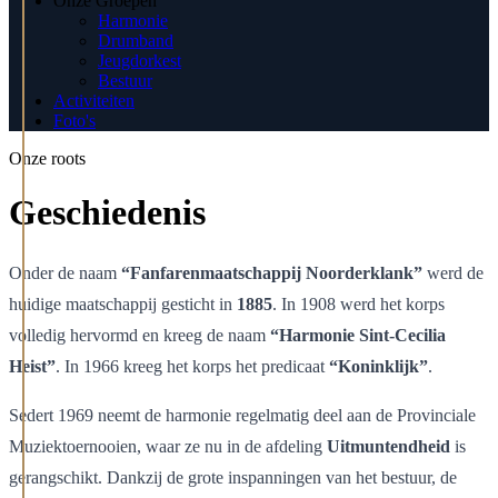
Onze Groepen
Harmonie
Drumband
Jeugdorkest
Bestuur
Activiteiten
Foto's
Onze roots
Geschiedenis
Onder de naam
“Fanfarenmaatschappij Noorderklank”
werd de
huidige maatschappij gesticht in
1885
. In 1908 werd het korps
volledig hervormd en kreeg de naam
“Harmonie Sint-Cecilia
Heist”
. In 1966 kreeg het korps het predicaat
“Koninklijk”
.
Sedert 1969 neemt de harmonie regelmatig deel aan de Provinciale
Muziektoernooien, waar ze nu in de afdeling
Uitmuntendheid
is
gerangschikt. Dankzij de grote inspanningen van het bestuur, de