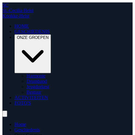
SC
St.-Cecilia Heist
Knokke-Heist
HOME
GESCHIEDENIS
ONZE GROEPEN
Harmonie
Drumband
Jeugdorkest
Bestuur
ACTIVITEITEN
FOTO'S
Home
Geschiedenis